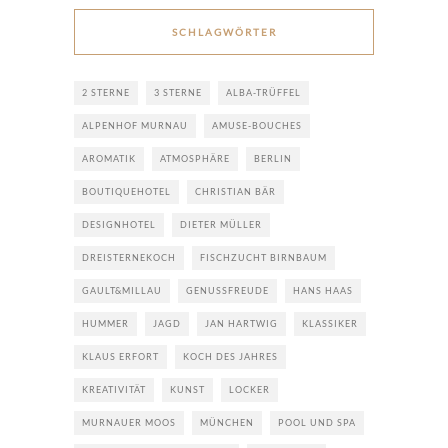
SCHLAGWÖRTER
2 STERNE
3 STERNE
ALBA-TRÜFFEL
ALPENHOF MURNAU
AMUSE-BOUCHES
AROMATIK
ATMOSPHÄRE
BERLIN
BOUTIQUEHOTEL
CHRISTIAN BÄR
DESIGNHOTEL
DIETER MÜLLER
DREISTERNEKOCH
FISCHZUCHT BIRNBAUM
GAULT&MILLAU
GENUSSFREUDE
HANS HAAS
HUMMER
JAGD
JAN HARTWIG
KLASSIKER
KLAUS ERFORT
KOCH DES JAHRES
KREATIVITÄT
KUNST
LOCKER
MURNAUER MOOS
MÜNCHEN
POOL UND SPA