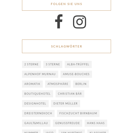
FOLGEN SIE UNS
SCHLAGWÖRTER
2 STERNE
3 STERNE
ALBA-TRÜFFEL
ALPENHOF MURNAU
AMUSE-BOUCHES
AROMATIK
ATMOSPHÄRE
BERLIN
BOUTIQUEHOTEL
CHRISTIAN BÄR
DESIGNHOTEL
DIETER MÜLLER
DREISTERNEKOCH
FISCHZUCHT BIRNBAUM
GAULT&MILLAU
GENUSSFREUDE
HANS HAAS
HUMMER
JAGD
JAN HARTWIG
KLASSIKER