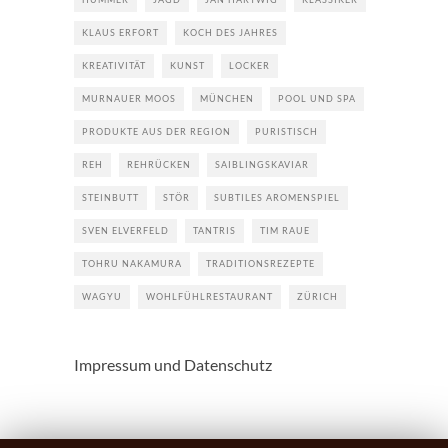
KLAUS ERFORT
KOCH DES JAHRES
KREATIVITÄT
KUNST
LOCKER
MURNAUER MOOS
MÜNCHEN
POOL UND SPA
PRODUKTE AUS DER REGION
PURISTISCH
REH
REHRÜCKEN
SAIBLINGSKAVIAR
STEINBUTT
STÖR
SUBTILES AROMENSPIEL
SVEN ELVERFELD
TANTRIS
TIM RAUE
TOHRU NAKAMURA
TRADITIONSREZEPTE
WAGYU
WOHLFÜHLRESTAURANT
ZÜRICH
Impressum und Datenschutz