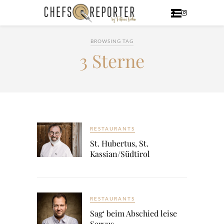
BROWSING TAG
3 Sterne
RESTAURANTS
St. Hubertus, St.
Kassian/Südtirol
RESTAURANTS
Sag‘ beim Abschied leise
Servus