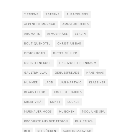
2 STERNE
3 STERNE
ALBA-TRÜFFEL
ALPENHOF MURNAU
AMUSE-BOUCHES
AROMATIK
ATMOSPHÄRE
BERLIN
BOUTIQUEHOTEL
CHRISTIAN BÄR
DESIGNHOTEL
DIETER MÜLLER
DREISTERNEKOCH
FISCHZUCHT BIRNBAUM
GAULT&MILLAU
GENUSSFREUDE
HANS HAAS
HUMMER
JAGD
JAN HARTWIG
KLASSIKER
KLAUS ERFORT
KOCH DES JAHRES
KREATIVITÄT
KUNST
LOCKER
MURNAUER MOOS
MÜNCHEN
POOL UND SPA
PRODUKTE AUS DER REGION
PURISTISCH
REH
REHRÜCKEN
SAIBLINGSKAVIAR