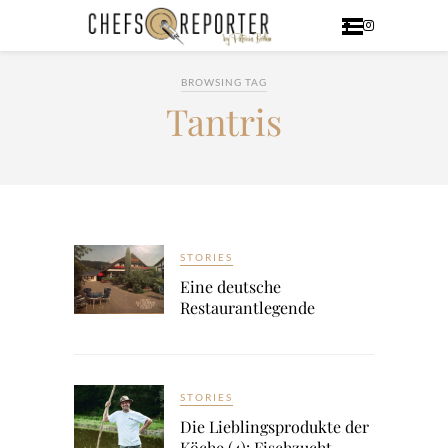
BROWSING TAG
Tantris
STORIES
Eine deutsche
Restaurantlegende
STORIES
Die Lieblingsprodukte der
Köche (4): Fischzucht