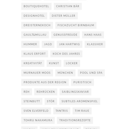
BOUTIQUEHOTEL
CHRISTIAN BÄR
DESIGNHOTEL
DIETER MÜLLER
DREISTERNEKOCH
FISCHZUCHT BIRNBAUM
GAULT&MILLAU
GENUSSFREUDE
HANS HAAS
HUMMER
JAGD
JAN HARTWIG
KLASSIKER
KLAUS ERFORT
KOCH DES JAHRES
KREATIVITÄT
KUNST
LOCKER
MURNAUER MOOS
MÜNCHEN
POOL UND SPA
PRODUKTE AUS DER REGION
PURISTISCH
REH
REHRÜCKEN
SAIBLINGSKAVIAR
STEINBUTT
STÖR
SUBTILES AROMENSPIEL
SVEN ELVERFELD
TANTRIS
TIM RAUE
TOHRU NAKAMURA
TRADITIONSREZEPTE