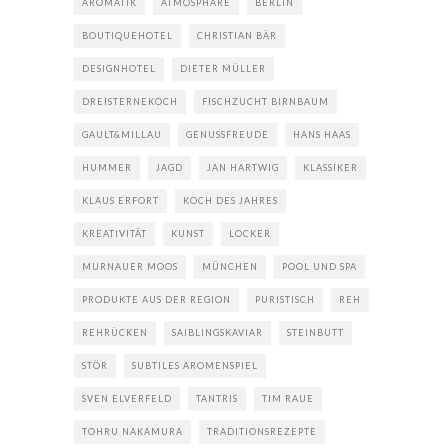
AROMATIK
ATMOSPHÄRE
BERLIN
BOUTIQUEHOTEL
CHRISTIAN BÄR
DESIGNHOTEL
DIETER MÜLLER
DREISTERNEKOCH
FISCHZUCHT BIRNBAUM
GAULT&MILLAU
GENUSSFREUDE
HANS HAAS
HUMMER
JAGD
JAN HARTWIG
KLASSIKER
KLAUS ERFORT
KOCH DES JAHRES
KREATIVITÄT
KUNST
LOCKER
MURNAUER MOOS
MÜNCHEN
POOL UND SPA
PRODUKTE AUS DER REGION
PURISTISCH
REH
REHRÜCKEN
SAIBLINGSKAVIAR
STEINBUTT
STÖR
SUBTILES AROMENSPIEL
SVEN ELVERFELD
TANTRIS
TIM RAUE
TOHRU NAKAMURA
TRADITIONSREZEPTE