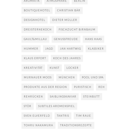
AROMATIK
ATMOSPHÄRE
BERLIN
BOUTIQUEHOTEL
CHRISTIAN BÄR
DESIGNHOTEL
DIETER MÜLLER
DREISTERNEKOCH
FISCHZUCHT BIRNBAUM
GAULT&MILLAU
GENUSSFREUDE
HANS HAAS
HUMMER
JAGD
JAN HARTWIG
KLASSIKER
KLAUS ERFORT
KOCH DES JAHRES
KREATIVITÄT
KUNST
LOCKER
MURNAUER MOOS
MÜNCHEN
POOL UND SPA
PRODUKTE AUS DER REGION
PURISTISCH
REH
REHRÜCKEN
SAIBLINGSKAVIAR
STEINBUTT
STÖR
SUBTILES AROMENSPIEL
SVEN ELVERFELD
TANTRIS
TIM RAUE
TOHRU NAKAMURA
TRADITIONSREZEPTE