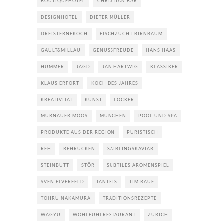
BOUTIQUEHOTEL
CHRISTIAN BÄR
DESIGNHOTEL
DIETER MÜLLER
DREISTERNEKOCH
FISCHZUCHT BIRNBAUM
GAULT&MILLAU
GENUSSFREUDE
HANS HAAS
HUMMER
JAGD
JAN HARTWIG
KLASSIKER
KLAUS ERFORT
KOCH DES JAHRES
KREATIVITÄT
KUNST
LOCKER
MURNAUER MOOS
MÜNCHEN
POOL UND SPA
PRODUKTE AUS DER REGION
PURISTISCH
REH
REHRÜCKEN
SAIBLINGSKAVIAR
STEINBUTT
STÖR
SUBTILES AROMENSPIEL
SVEN ELVERFELD
TANTRIS
TIM RAUE
TOHRU NAKAMURA
TRADITIONSREZEPTE
WAGYU
WOHLFÜHLRESTAURANT
ZÜRICH