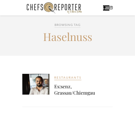
BROWSING TAG
Haselnuss
RESTAURANTS
Es:senz,
Grassau/Chiemgau