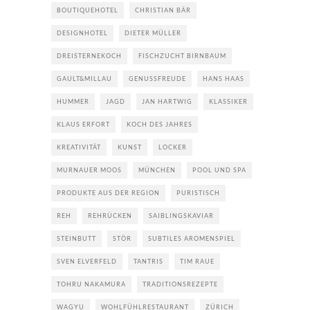
BOUTIQUEHOTEL
CHRISTIAN BÄR
DESIGNHOTEL
DIETER MÜLLER
DREISTERNEKOCH
FISCHZUCHT BIRNBAUM
GAULT&MILLAU
GENUSSFREUDE
HANS HAAS
HUMMER
JAGD
JAN HARTWIG
KLASSIKER
KLAUS ERFORT
KOCH DES JAHRES
KREATIVITÄT
KUNST
LOCKER
MURNAUER MOOS
MÜNCHEN
POOL UND SPA
PRODUKTE AUS DER REGION
PURISTISCH
REH
REHRÜCKEN
SAIBLINGSKAVIAR
STEINBUTT
STÖR
SUBTILES AROMENSPIEL
SVEN ELVERFELD
TANTRIS
TIM RAUE
TOHRU NAKAMURA
TRADITIONSREZEPTE
WAGYU
WOHLFÜHLRESTAURANT
ZÜRICH