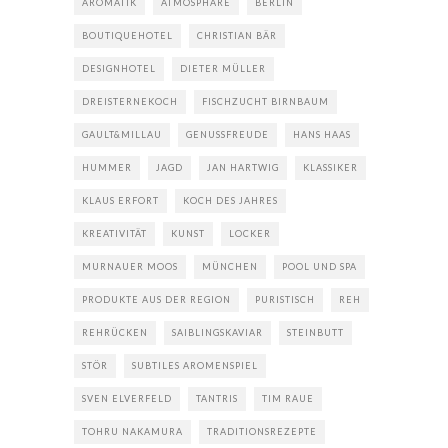
AROMATIK
ATMOSPHÄRE
BERLIN
BOUTIQUEHOTEL
CHRISTIAN BÄR
DESIGNHOTEL
DIETER MÜLLER
DREISTERNEKOCH
FISCHZUCHT BIRNBAUM
GAULT&MILLAU
GENUSSFREUDE
HANS HAAS
HUMMER
JAGD
JAN HARTWIG
KLASSIKER
KLAUS ERFORT
KOCH DES JAHRES
KREATIVITÄT
KUNST
LOCKER
MURNAUER MOOS
MÜNCHEN
POOL UND SPA
PRODUKTE AUS DER REGION
PURISTISCH
REH
REHRÜCKEN
SAIBLINGSKAVIAR
STEINBUTT
STÖR
SUBTILES AROMENSPIEL
SVEN ELVERFELD
TANTRIS
TIM RAUE
TOHRU NAKAMURA
TRADITIONSREZEPTE